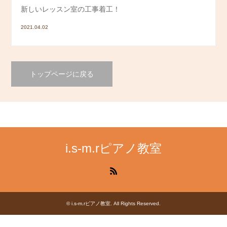
新しいレッスン室の工事着工！
2021.04.02
トップページに戻る
i.s-m.rピアノ教室
RSS
©
i.s-m.rピアノ教室
. All Rights Reserved.