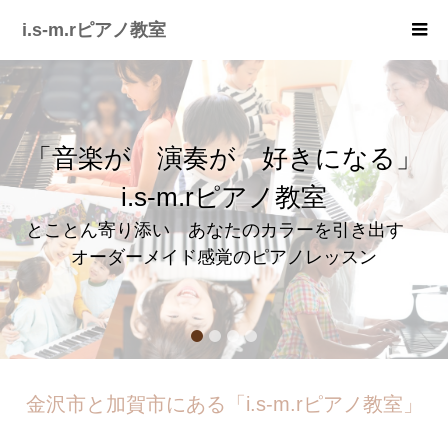
i.s-m.rピアノ教室
「音楽が 演奏が 好きになる」
i.s-m.rピアノ教室
とことん寄り添い あなたのカラーを引き出す
オーダーメイド感覚のピアノレッスン
1
2
3
4
金沢市と加賀市にある「i.s-m.rピアノ教室」